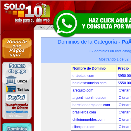
Dominios de la Categoría -
PaÃ
32 dominios en esta categ
Mostrando 1 de 32
Nombre de Dominio
Precio
e-ciudad.com
$950.0
hotelesasuncion.com
$550.0
arequito.com
Ofertar
argentinaenlinea.com
Ofertar
barcelonaempleos.com
Ofertar
brasileros.com
Ofertar
chileinmuebles.com
Ofertar
ciberperu.com
Ofertar