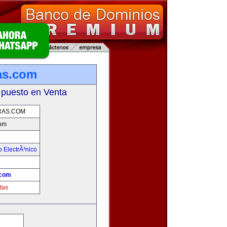
as.com
 puesto en Venta
AS.COM
om
 ElectrÃ³nico
!
.com
tas