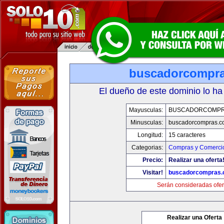
buscadorcompr
El dueño de este dominio lo ha
Mayusculas:
BUSCADORCOMPR
Minusculas:
buscadorcompras.c
Longitud:
15 caracteres
Categorias:
Compras y Comercio
Precio:
Realizar una oferta
Visitar!
buscadorcompras
Serán consideradas ofer
Realizar una Oferta