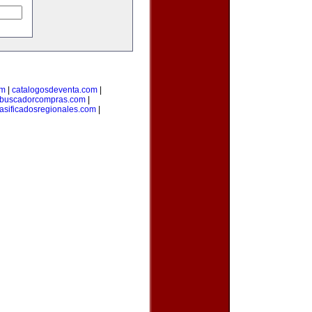
om
|
catalogosdeventa.com
|
buscadorcompras.com
|
lasificadosregionales.com
|