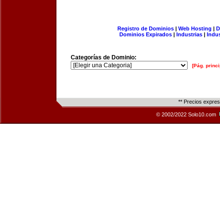
Registro de Dominios
|
Web Hosting
|
D
Dominios Expirados
|
Industrias
|
Indu
Categorías de Dominio:
[Pág. princi
** Precios expre
© 2002/2022 Solo10.com