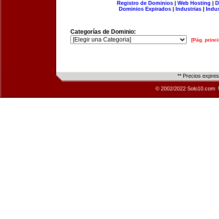
Registro de Dominios
|
Web Hosting
|
D
Dominios Expirados
|
Industrias
|
Indu
Categorías de Dominio:
[Pág. princi
** Precios expre
© 2002/2022 Solo10.com