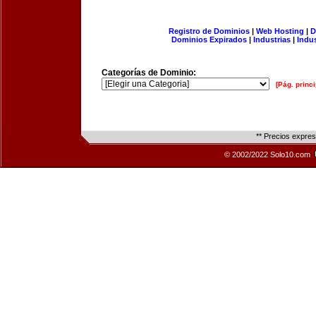
Registro de Dominios
|
Web Hosting
|
D
Dominios Expirados
|
Industrias
|
Indu
Categorías de Dominio:
[Pág. princi
** Precios expre
© 2002/2022 Solo10.com