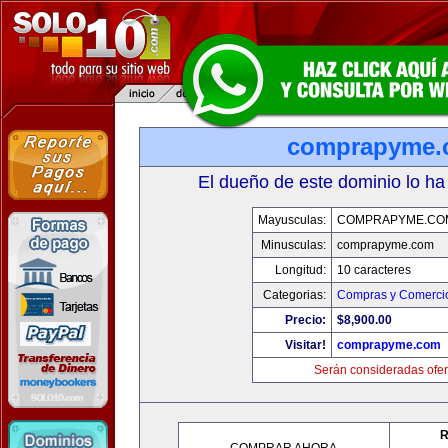
comprapyme.
El dueño de este dominio lo ha
Mayusculas:
COMPRAPYME.CO
Minusculas:
comprapyme.com
Longitud:
10 caracteres
Categorias:
Compras y Comercio
Precio:
$8,900.00
Visitar!
comprapyme.com
Serán consideradas ofer
R