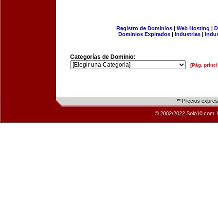
Registro de Dominios
|
Web Hosting
|
D
Dominios Expirados
|
Industrias
|
Indu
Categorías de Dominio:
[Pág. princi
** Precios expre
© 2002/2022 Solo10.com