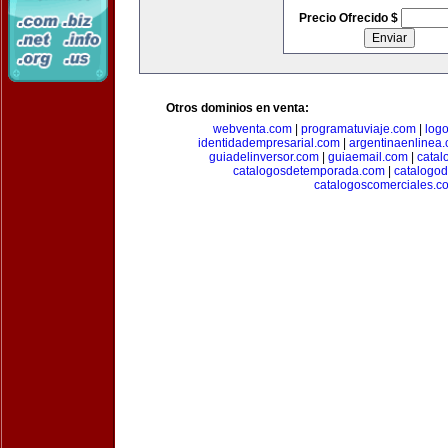
Precio Ofrecido $
Otros dominios en venta:
webventa.com
|
programatuviaje.com
|
log
identidadempresarial.com
|
argentinaenlinea
guiadelinversor.com
|
guiaemail.com
|
catal
catalogosdetemporada.com
|
catalogo
catalogoscomerciales.c