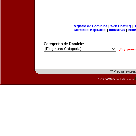
Registro de Dominios
|
Web Hosting
|
D
Dominios Expirados
|
Industrias
|
Indu
Categorías de Dominio:
[Pág. princi
** Precios expre
© 2002/2022 Solo10.com