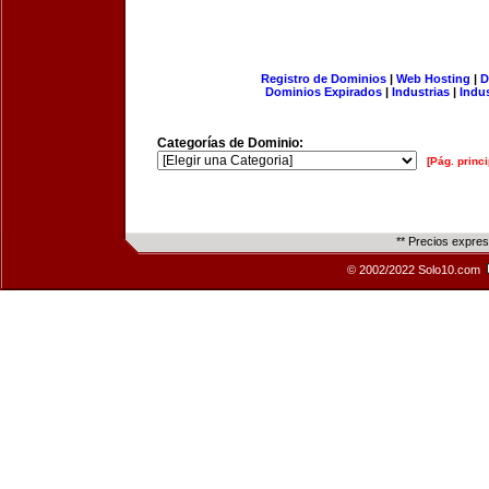
Registro de Dominios
|
Web Hosting
|
D
Dominios Expirados
|
Industrias
|
Indu
Categorías de Dominio:
[Pág. princi
** Precios expre
© 2002/2022 Solo10.com