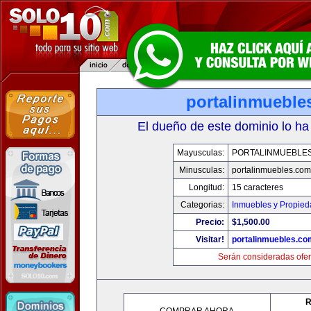
portalinmueble
El dueño de este dominio lo ha
Mayusculas:
PORTALINMUEBLE
Minusculas:
portalinmuebles.com
Longitud:
15 caracteres
Categorias:
Inmuebles y Propie
Precio:
$1,500.00
Visitar!
portalinmuebles.co
Serán consideradas ofer
R