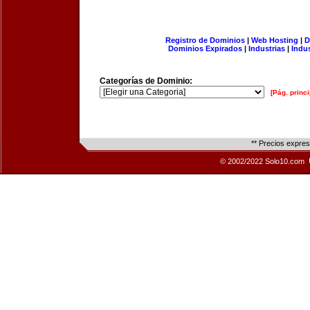
Registro de Dominios
|
Web Hosting
|
D
Dominios Expirados
|
Industrias
|
Indu
Categorías de Dominio:
[Pág. princi
** Precios expre
© 2002/2022 Solo10.com