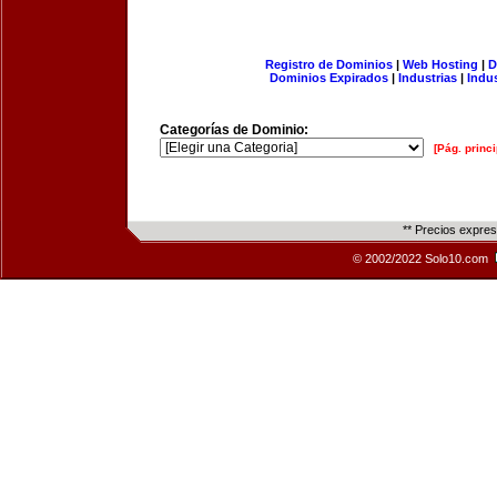
Registro de Dominios
|
Web Hosting
|
D
Dominios Expirados
|
Industrias
|
Indu
Categorías de Dominio:
[Pág. princi
** Precios expre
© 2002/2022 Solo10.com