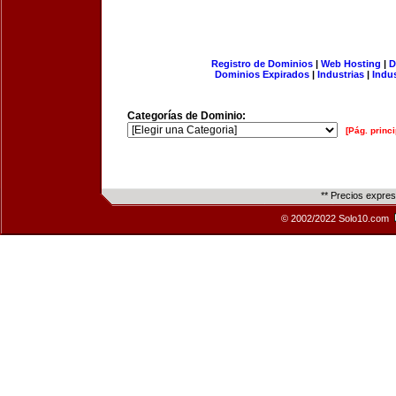
Registro de Dominios
|
Web Hosting
|
D
Dominios Expirados
|
Industrias
|
Indu
Categorías de Dominio:
[Pág. princi
** Precios expre
© 2002/2022 Solo10.com