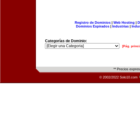
Registro de Dominios
|
Web Hosting
|
D
Dominios Expirados
|
Industrias
|
Indu
Categorías de Dominio:
[Pág. princi
** Precios expre
© 2002/2022 Solo10.com