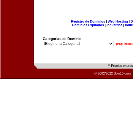
Registro de Dominios
|
Web Hosting
|
D
Dominios Expirados
|
Industrias
|
Indu
Categorías de Dominio:
[Pág. princi
** Precios expre
© 2002/2022 Solo10.com