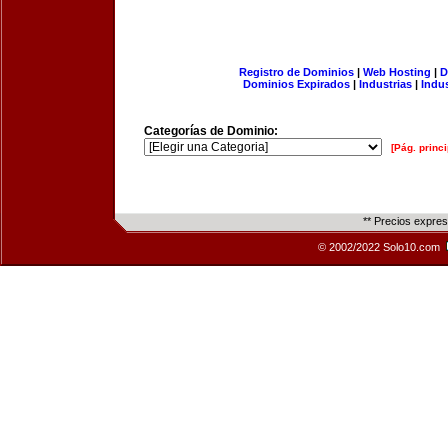
Registro de Dominios
|
Web Hosting
|
D
Dominios Expirados
|
Industrias
|
Indu
Categorías de Dominio:
[Pág. princi
** Precios expre
© 2002/2022 Solo10.com