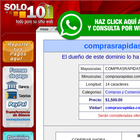
comprasrapida
El dueño de este dominio lo ha
Mayusculas:
COMPRASRAPIDA
Minusculas:
comprasrapidas.co
Longitud:
14 caracteres
Categorias:
Compras y Comercio
Precio:
$1,500.00
Visitar!
comprasrapidas.c
Serán consideradas ofer
R