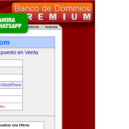
com
 puesto en Venta
 ElectrÃ³nico
tas
ealizar una Oferta