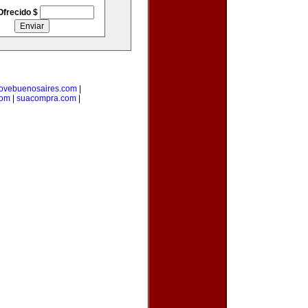
Ofrecido $
lovebuenosaires.com
|
com
|
suacompra.com
|