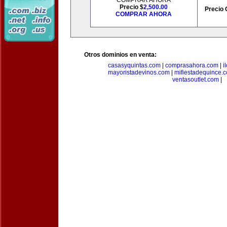
COMPRAR AHORA
Precio $
2,500.00
Precio 
COMPRAR AHORA
Otros dominios en venta:
casasyquintas.com
|
comprasahora.com
|
i
mayoristadevinos.com
|
mifiestadequince.
ventasoutlet.com
|