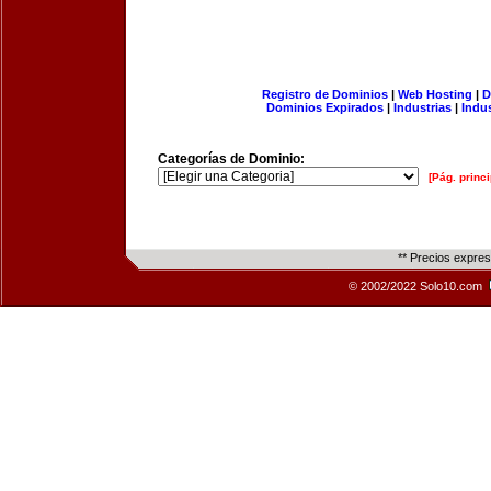
Registro de Dominios
|
Web Hosting
|
D
Dominios Expirados
|
Industrias
|
Indu
Categorías de Dominio:
[Pág. princi
** Precios expre
© 2002/2022 Solo10.com