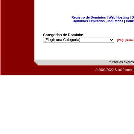
Registro de Dominios
|
Web Hosting
|
D
Dominios Expirados
|
Industrias
|
Indu
Categorías de Dominio:
[Pág. princi
** Precios expre
© 2002/2022 Solo10.com