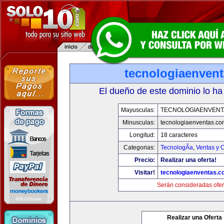
tecnologiaenven
El dueño de este dominio lo ha
Mayusculas:
TECNOLOGIAENVENT
Minusculas:
tecnologiaenventas.co
Longitud:
18 caracteres
Categorias:
TecnologÃ­a
,
Ventas y 
Precio:
Realizar una oferta!
Visitar!
tecnologiaenventas.
Serán consideradas ofer
Realizar una Oferta