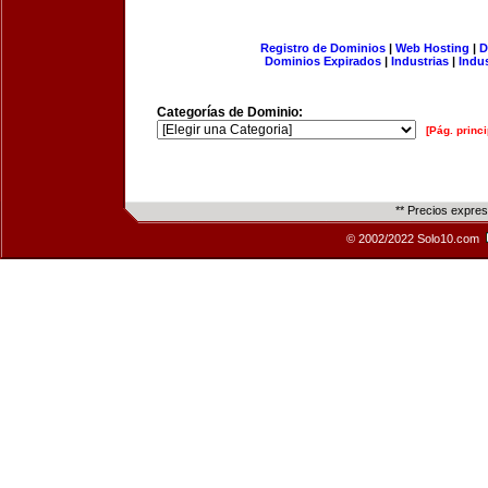
Registro de Dominios
|
Web Hosting
|
D
Dominios Expirados
|
Industrias
|
Indu
Categorías de Dominio:
[Pág. princi
** Precios expre
© 2002/2022 Solo10.com