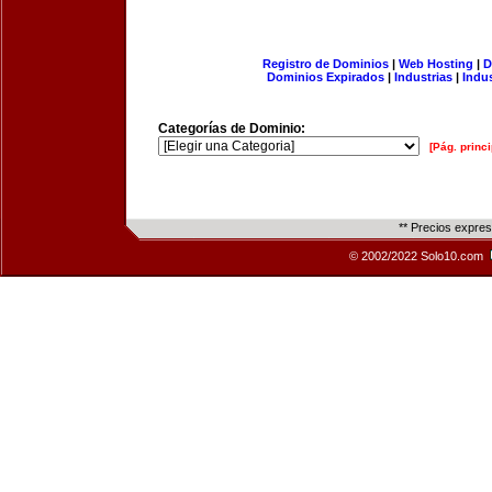
Registro de Dominios
|
Web Hosting
|
D
Dominios Expirados
|
Industrias
|
Indu
Categorías de Dominio:
[Pág. princi
** Precios expre
© 2002/2022 Solo10.com