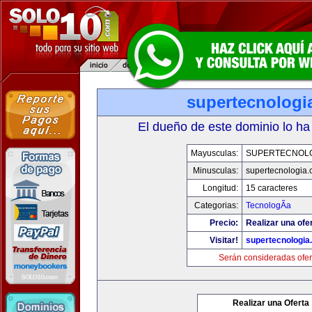
supertecnologi
El dueño de este dominio lo ha
Mayusculas:
SUPERTECNOL
Minusculas:
supertecnologia
Longitud:
15 caracteres
Categorias:
TecnologÃ­a
Precio:
Realizar una ofe
Visitar!
supertecnologia
Serán consideradas ofer
Realizar una Oferta