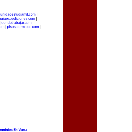
unidadestudiantil.com
|
guiaexpediciones.com
|
|
dondetrabajar.com
|
com
|
pisosatermicos.com
|
ominios En Venta