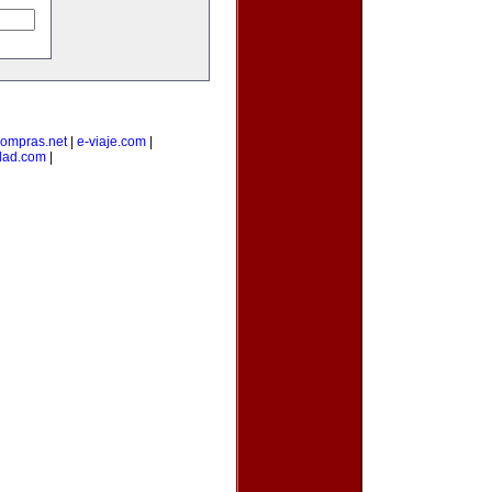
ompras.net
|
e-viaje.com
|
dad.com
|