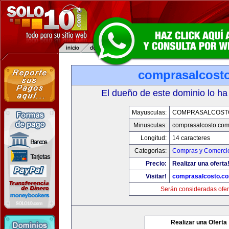
comprasalcost
El dueño de este dominio lo ha
Mayusculas:
COMPRASALCOST
Minusculas:
comprasalcosto.co
Longitud:
14 caracteres
Categorias:
Compras y Comercio
Precio:
Realizar una oferta
Visitar!
comprasalcosto.c
Serán consideradas ofer
Realizar una Oferta