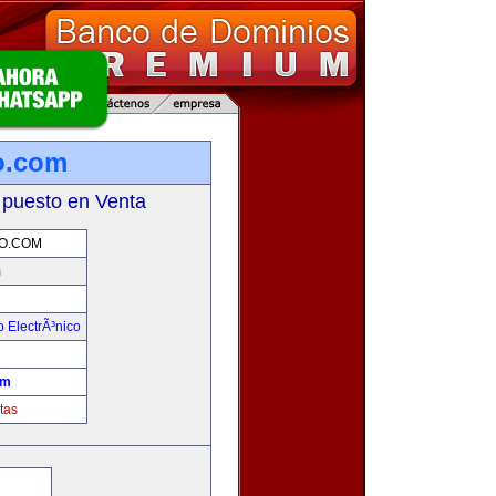
o.com
 puesto en Venta
O.COM
m
 ElectrÃ³nico
!
om
tas