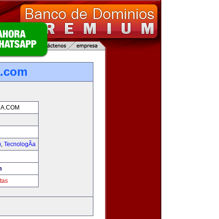
a.com
A.COM
)
,
TecnologÃ­a
!
m
tas