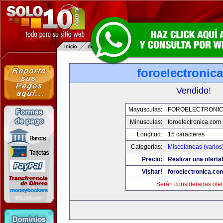
foroelectronic
Vendido!
Mayusculas:
FOROELECTRONIC
Minusculas:
foroelectronica.com
Longitud:
15 caracteres
Categorias:
Miscelaneas (varios
Precio:
Realizar una oferta
Visitar!
foroelectronica.co
Serán consideradas ofer