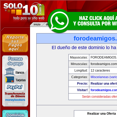
forodeamigos
El dueño de este dominio lo ha
Mayusculas:
FORODEAMIGOS
Minusculas:
forodeamigos.com
Longitud:
12 caracteres
Categorias:
Miscelaneas (vari
Precio:
Realizar una ofert
Visitar!
forodeamigos.co
Serán consideradas ofer
Realizar una Oferta