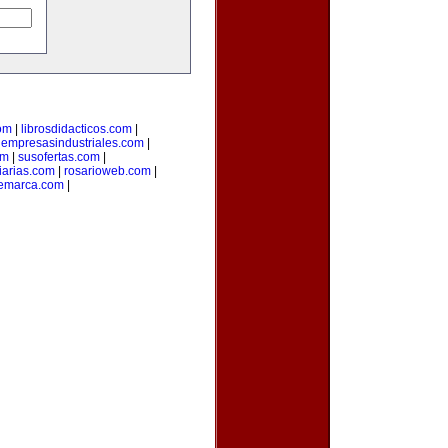
com
|
librosdidacticos.com
|
|
empresasindustriales.com
|
om
|
susofertas.com
|
iarias.com
|
rosarioweb.com
|
demarca.com
|