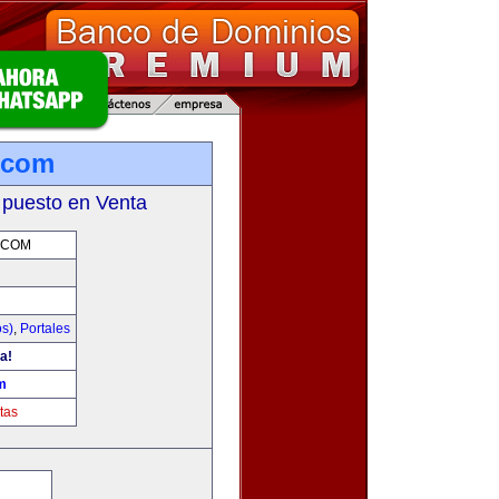
.com
 puesto en Venta
.COM
os)
,
Portales
a!
m
tas