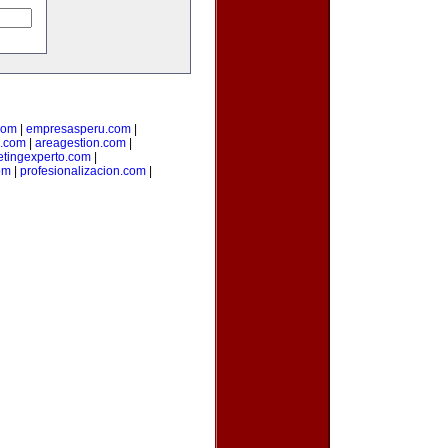
com
|
empresasperu.com
|
.com
|
areagestion.com
|
tingexperto.com
|
om
|
profesionalizacion.com
|