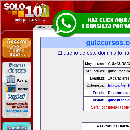
guiacursos.
El dueño de este dominio lo ha
Mayusculas:
GUIACURSO
Minusculas:
guiacursos.c
Longitud:
10 caracteres
Categorias:
EducaciÃ³n
,
P
Precio:
Realizar una 
Visitar!
guiacursos.
Serán consideradas ofer
Realizar una Oferta