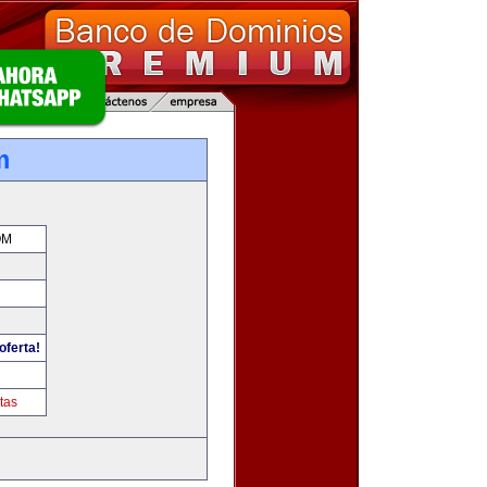
m
OM
oferta!
tas