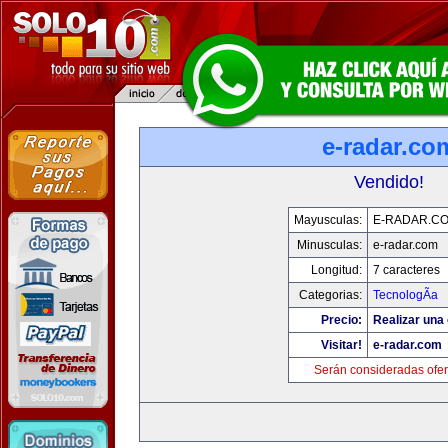
e-radar.co
Vendido!
Mayusculas:
E-RADAR.C
Minusculas:
e-radar.com
Longitud:
7 caracteres
Categorias:
TecnologÃ­a
Precio:
Realizar una 
Visitar!
e-radar.com
Serán consideradas ofer