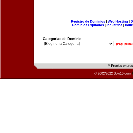
Registro de Dominios
|
Web Hosting
|
D
Dominios Expirados
|
Industrias
|
Indu
Categorías de Dominio:
[Pág. princi
** Precios expre
© 2002/2022 Solo10.com