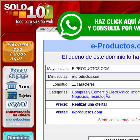
e-Productos.
El dueño de este dominio lo ha
Mayusculas:
E-PRODUCTOS.COM
Minusculas:
e-productos.com
Longitud:
11 caracteres
Categorias:
Compras y Comercio ElectrÃ³nico
,
Info
Negocios
,
TecnologÃ­a
Precio:
Realizar una oferta!
Visitar!
e-productos.com
Serán consideradas ofer