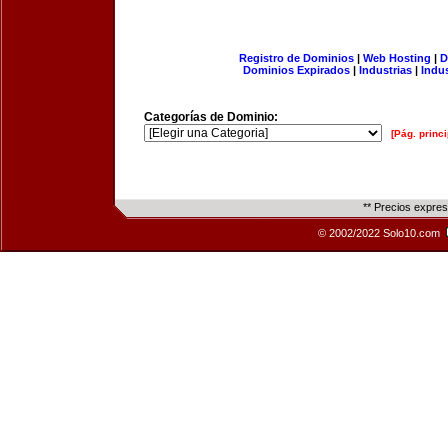
Registro de Dominios
|
Web Hosting
|
D
Dominios Expirados
|
Industrias
|
Indu
Categorías de Dominio:
[Pág. princi
** Precios expre
© 2002/2022 Solo10.com