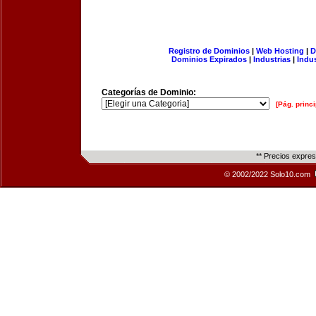
Registro de Dominios
|
Web Hosting
|
D
Dominios Expirados
|
Industrias
|
Indu
Categorías de Dominio:
[Pág. princi
** Precios expre
© 2002/2022 Solo10.com