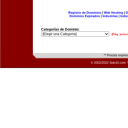
Registro de Dominios
|
Web Hosting
|
D
Dominios Expirados
|
Industrias
|
Indu
Categorías de Dominio:
[Pág. princi
** Precios expre
© 2002/2022 Solo10.com