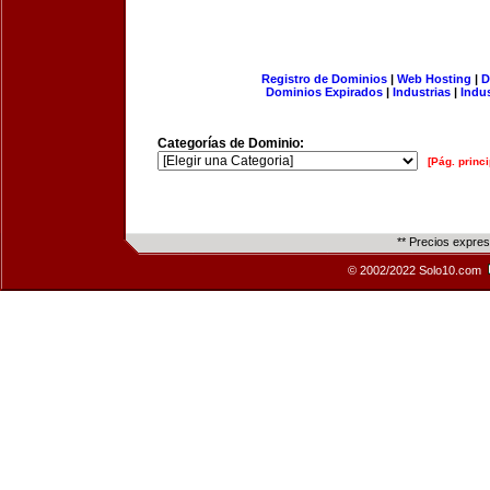
Registro de Dominios
|
Web Hosting
|
D
Dominios Expirados
|
Industrias
|
Indu
Categorías de Dominio:
[Pág. princi
** Precios expre
© 2002/2022 Solo10.com