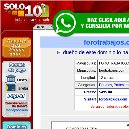
forotrabajos
El dueño de este dominio lo ha
Mayusculas:
FOROTRABAJOS.
Minusculas:
forotrabajos.com
Longitud:
12 caracteres
Categorias:
Portales
,
Profesio
Precio:
$495.00
Visitar!
forotrabajos.com
Serán consideradas ofer
R