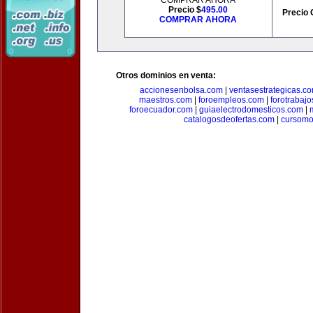
COMPRAR AHORA
Precio $
495.00
Precio 
COMPRAR AHORA
Otros dominios en venta:
accionesenbolsa.com
|
ventasestrategicas.c
maestros.com
|
foroempleos.com
|
forotrabaj
foroecuador.com
|
guiaelectrodomesticos.com
|
catalogosdeofertas.com
|
cursomo