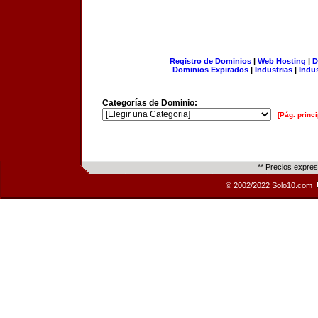
Registro de Dominios
|
Web Hosting
|
D
Dominios Expirados
|
Industrias
|
Indu
Categorías de Dominio:
[Pág. princi
** Precios expre
© 2002/2022 Solo10.com