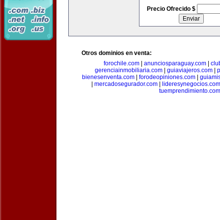
Precio Ofrecido $
Otros dominios en venta:
forochile.com
|
anunciosparaguay.com
|
clu
gerenciainmobiliaria.com
|
guiaviajeros.com
|
p
bienesenventa.com
|
forodeopiniones.com
|
guiami
|
mercadosegurador.com
|
lideresynegocios.co
tuemprendimiento.co