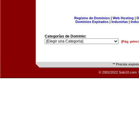
Registro de Dominios
|
Web Hosting
|
D
Dominios Expirados
|
Industrias
|
Indu
Categorías de Dominio:
[Pág. princi
** Precios expre
© 2002/2022 Solo10.com