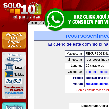
recursosenline
El dueño de este dominio lo ha
Mayusculas:
RECURSOSENL
Minusculas:
recursosenlinea
Longitud:
15 caracteres
Categorias:
Internet
,
Recurso
Precio:
Realizar una ofer
Visitar!
recursosenline
Serán consideradas ofer
Realizar una Oferta