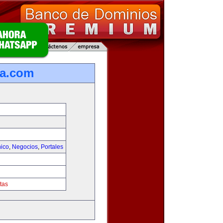
ca.com
nico
,
Negocios
,
Portales
tas