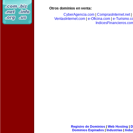
Otros dominios en venta:
CyberAgencia.com
|
ComprasInternet.net
|
VentasInternet.com
|
e-Oficina.com
|
e-Turismo.
IndicesFinancieros.co
Registro de Dominios
|
Web Hosting
|
D
Dominios Expirados
|
Industrias
|
Indu