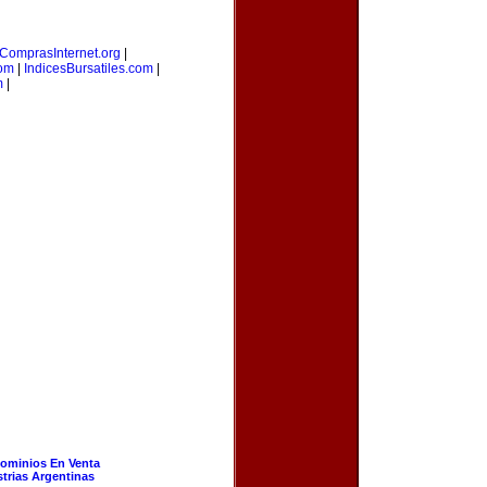
ComprasInternet.org
|
com
|
IndicesBursatiles.com
|
m
|
ominios En Venta
strias Argentinas