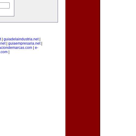
t
|
guiadelaindustria.net
|
net
|
guiaempresaria.net
|
raciondemarcas.com
|
e-
.com
|