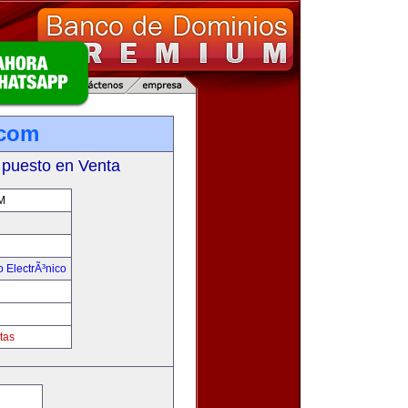
.com
 puesto en Venta
M
 ElectrÃ³nico
!
tas