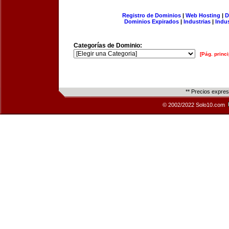
Registro de Dominios
|
Web Hosting
|
D
Dominios Expirados
|
Industrias
|
Indu
Categorías de Dominio:
[Pág. princi
** Precios expre
© 2002/2022 Solo10.com