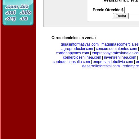
Realizar una Oferta
Precio Ofrecido $
Otros dominios en venta:
guiasinformativas.com
|
maquinascomerciales
agroproductor.com
|
concursodetalentos.com
cordobapymes.com
|
empresasyprofesionales.c
comerciosenlinea.com
|
invertirenlinea.com
|
centrodeconsulta.com
|
empresasdebolivia.com
|
e
desarrolloforestal.com
|
redempre