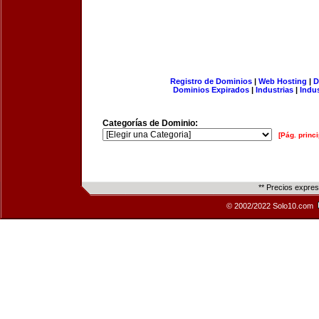
Registro de Dominios
|
Web Hosting
|
D
Dominios Expirados
|
Industrias
|
Indu
Categorías de Dominio:
[Pág. princi
** Precios expre
© 2002/2022 Solo10.com