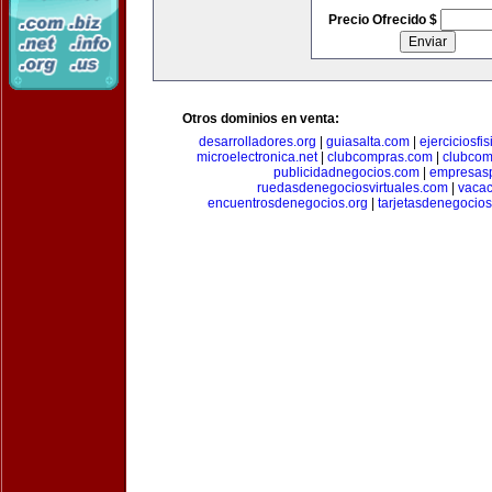
Precio Ofrecido $
Otros dominios en venta:
desarrolladores.org
|
guiasalta.com
|
ejerciciosfi
microelectronica.net
|
clubcompras.com
|
clubcom
publicidadnegocios.com
|
empresas
ruedasdenegociosvirtuales.com
|
vacac
encuentrosdenegocios.org
|
tarjetasdenegocio