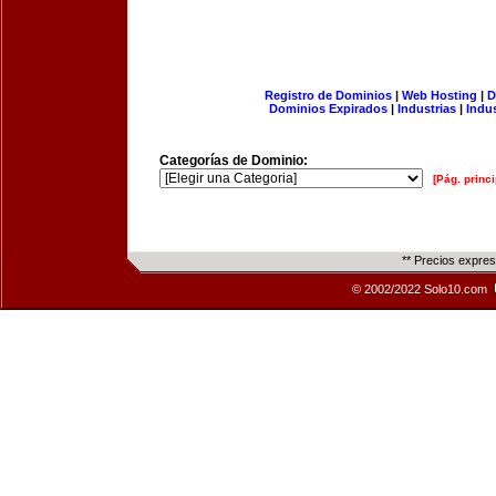
Registro de Dominios
|
Web Hosting
|
D
Dominios Expirados
|
Industrias
|
Indu
Categorías de Dominio:
[Pág. princi
** Precios expre
© 2002/2022 Solo10.com