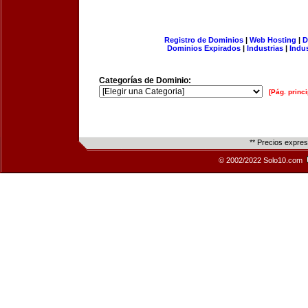
Registro de Dominios
|
Web Hosting
|
D
Dominios Expirados
|
Industrias
|
Indu
Categorías de Dominio:
[Pág. princi
** Precios expre
© 2002/2022 Solo10.com