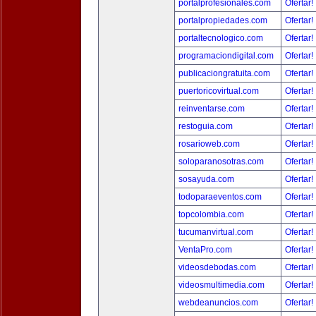
portalprofesionales.com
Ofertar!
portalpropiedades.com
Ofertar!
portaltecnologico.com
Ofertar!
programaciondigital.com
Ofertar!
publicaciongratuita.com
Ofertar!
puertoricovirtual.com
Ofertar!
reinventarse.com
Ofertar!
restoguia.com
Ofertar!
rosarioweb.com
Ofertar!
soloparanosotras.com
Ofertar!
sosayuda.com
Ofertar!
todoparaeventos.com
Ofertar!
topcolombia.com
Ofertar!
tucumanvirtual.com
Ofertar!
VentaPro.com
Ofertar!
videosdebodas.com
Ofertar!
videosmultimedia.com
Ofertar!
webdeanuncios.com
Ofertar!