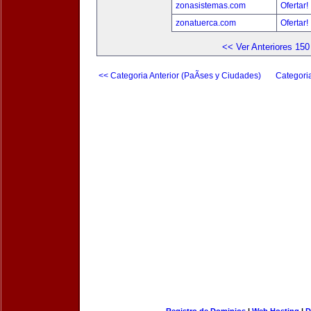
zonasistemas.com
Ofertar!
zonatuerca.com
Ofertar!
<< Ver Anteriores 150
<< Categoria Anterior (PaÃ­ses y Ciudades)
Categori