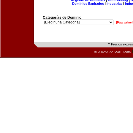
Registro de Dominios
|
Web Hosting
|
D
Dominios Expirados
|
Industrias
|
Indu
Categorías de Dominio:
[Pág. princi
** Precios expre
© 2002/2022 Solo10.com