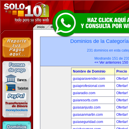
Dominios de la Categoría
231 dominios en esta categ
Mostrando 151 de 23
<< Ver anteriores 150
Nombre de Dominio
Precio
guiaparavender.com
Ofertar!
guiaprofesional.com
Ofertar!
guiaradio.com
Ofertar!
guiaresorts.com
Ofertar!
guiasanjusto.com
Ofertar!
guiasanmartin.com
Ofertar!
guiaseguridad.com
Ofertar!